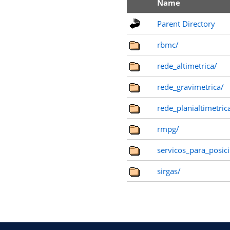
Name
Parent Directory
rbmc/
rede_altimetrica/
rede_gravimetrica/
rede_planialtimetric
rmpg/
servicos_para_posici
sirgas/