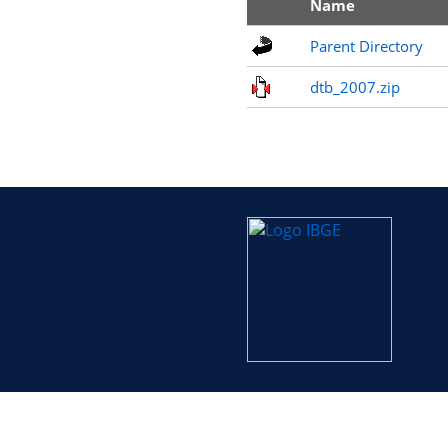
Name
Parent Directory
dtb_2007.zip