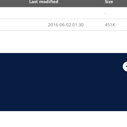
Last modified
Size
-
2016-06-02 01:30
451K