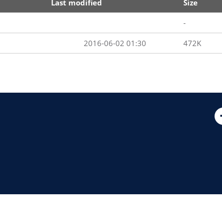
Last modified
Size
-
2016-06-02 01:30
472K