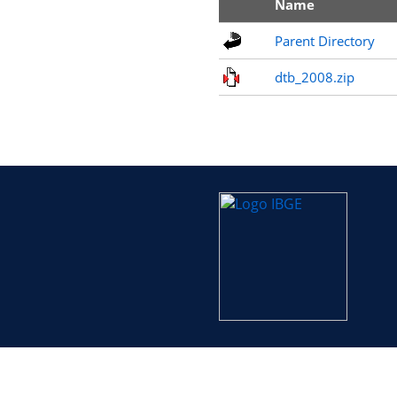
Name
Parent Directory
dtb_2008.zip