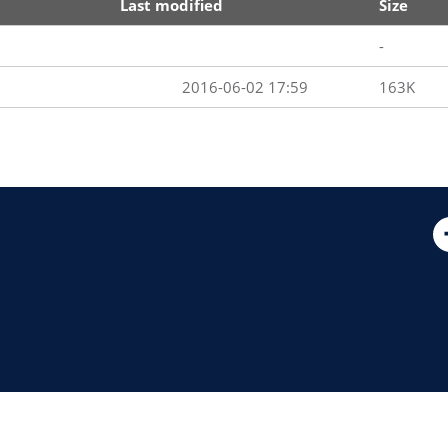
Last modified
Size
-
2016-06-02 17:59
163K