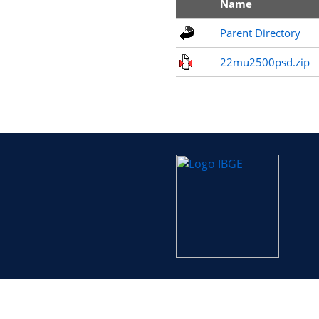
Name
Parent Directory
22mu2500psd.zip