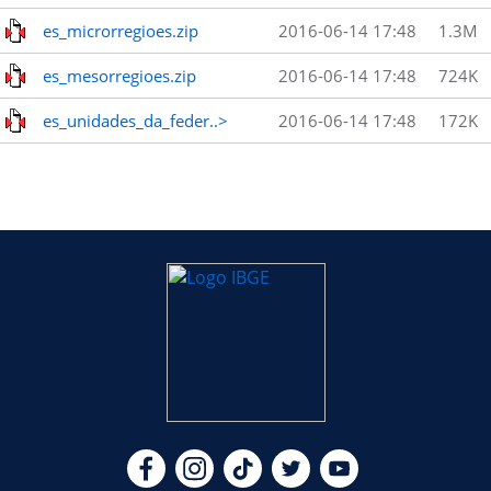
es_microrregioes.zip
2016-06-14 17:48
1.3M
es_mesorregioes.zip
2016-06-14 17:48
724K
es_unidades_da_feder..>
2016-06-14 17:48
172K