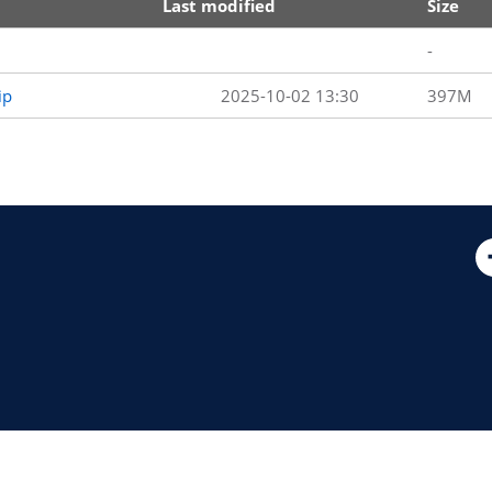
Last modified
Size
-
ip
2025-10-02 13:30
397M