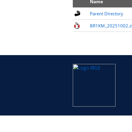
Name
Parent Directory
BR1KM_20251002.z